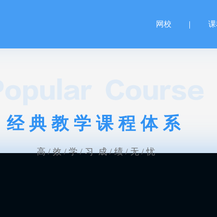
网校
课
经典教学课程体系
高 / 效 / 学 / 习 成 / 绩 / 无 / 忧