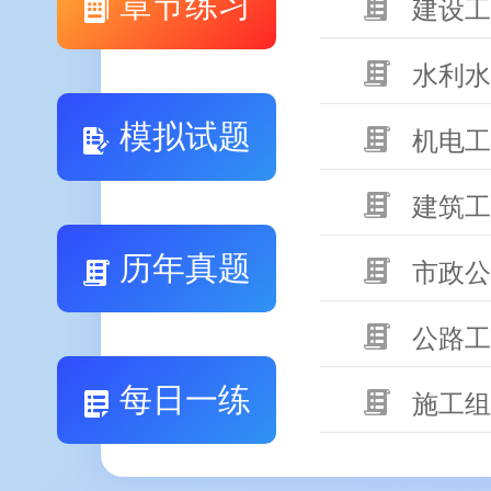
章节练习
建设工
水利水
模拟试题
机电工
建筑工
历年真题
市政公
公路工
每日一练
施工组