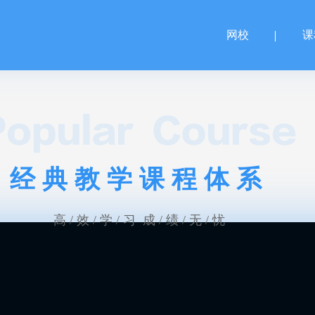
网校
课
经典教学课程体系
高 / 效 / 学 / 习 成 / 绩 / 无 / 忧