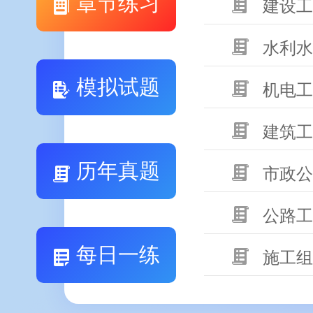
章节练习
建设工
水利水
模拟试题
机电工
建筑工
历年真题
市政公
公路工
每日一练
施工组