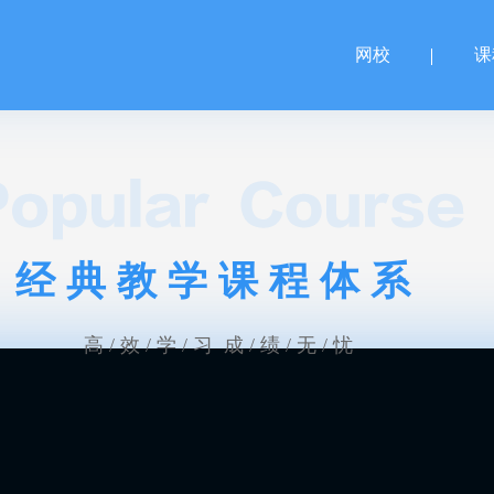
网校
课
经典教学课程体系
高 / 效 / 学 / 习 成 / 绩 / 无 / 忧