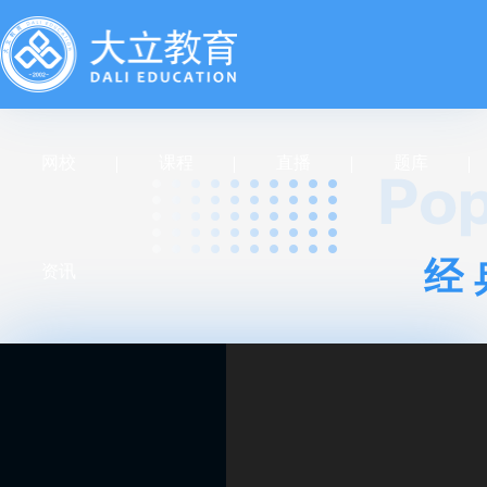
网校
课程
直播
题库
经
资讯