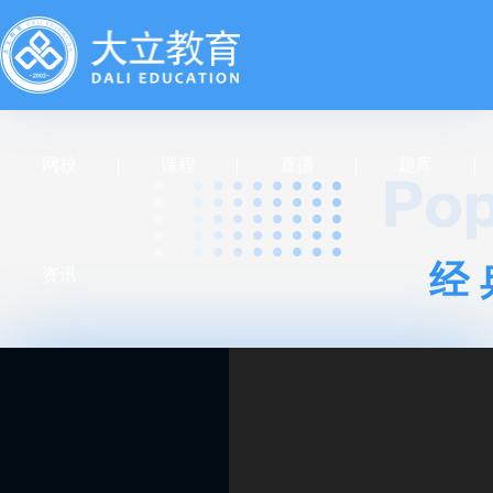
网校
课程
直播
题库
经
资讯