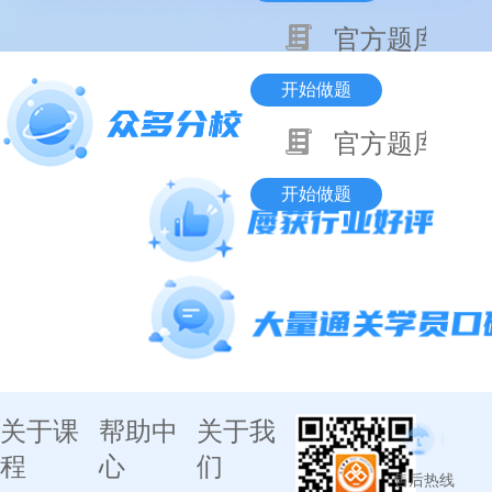
官方题库2025
开始做题
官方题库2025
开始做题
关于课
帮助中
关于我
程
心
们
售后热线