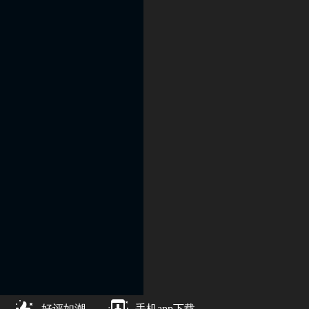
好评如潮
手机app下载