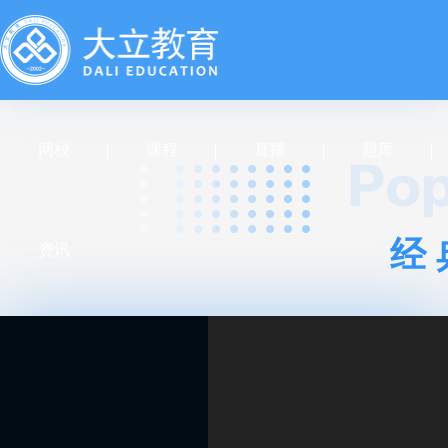
网校
课程
直播
题库
经
资讯