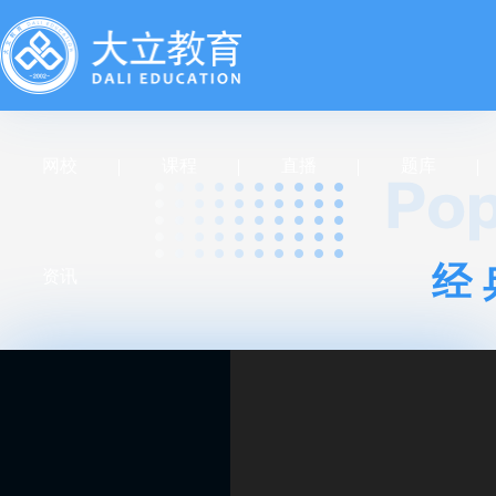
网校
课程
直播
题库
经
资讯