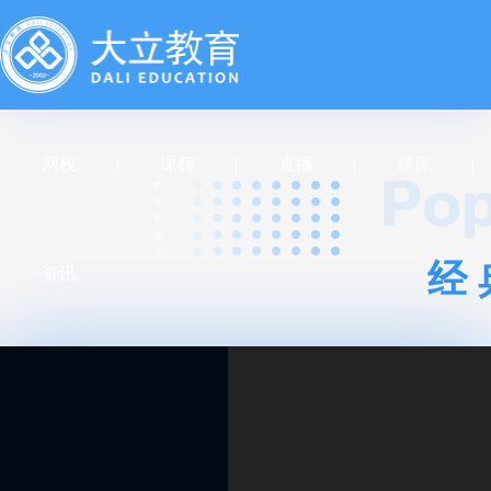
网校
课程
直播
题库
经
资讯