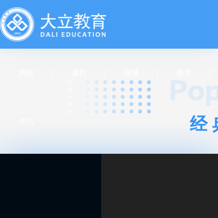
网校
课程
直播
题库
经
资讯