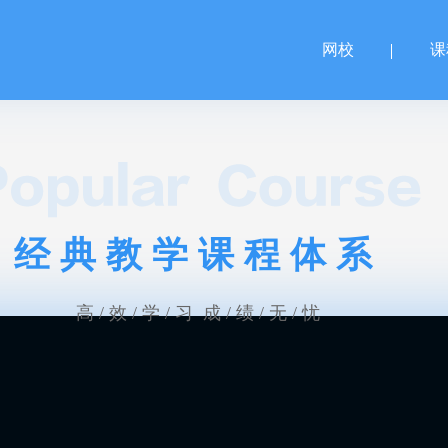
网校
课
经典教学课程体系
高 / 效 / 学 / 习 成 / 绩 / 无 / 忧