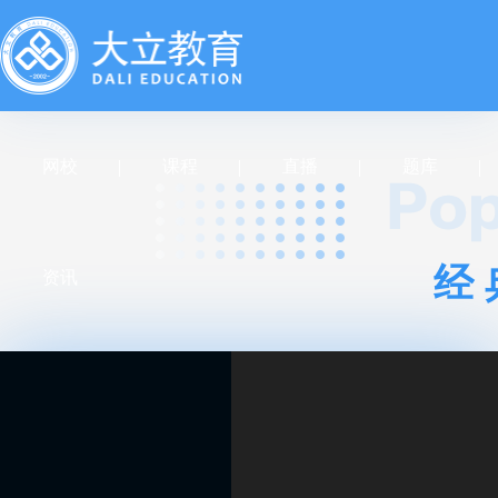
网校
课程
直播
题库
经
资讯