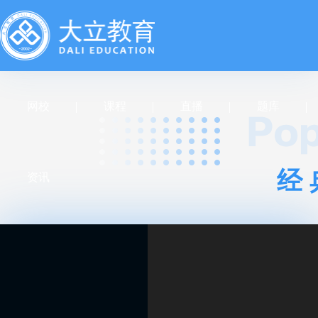
网校
课程
直播
题库
经
资讯