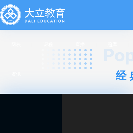
网校
课程
直播
题库
经
资讯