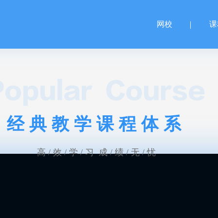
网校
课
经典教学课程体系
高 / 效 / 学 / 习 成 / 绩 / 无 / 忧