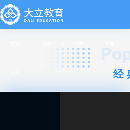
网校
课程
直播
题库
经
资讯