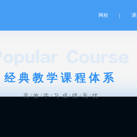
网校
课
经典教学课程体系
高 / 效 / 学 / 习 成 / 绩 / 无 / 忧