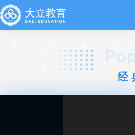
网校
课程
直播
题库
经
资讯