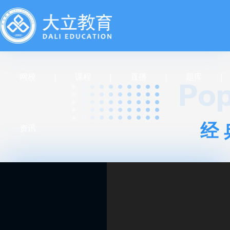
网校
课程
直播
题库
经
资讯