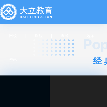
网校
课程
直播
题库
经
资讯