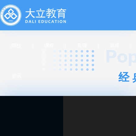
网校
课程
直播
题库
经
资讯