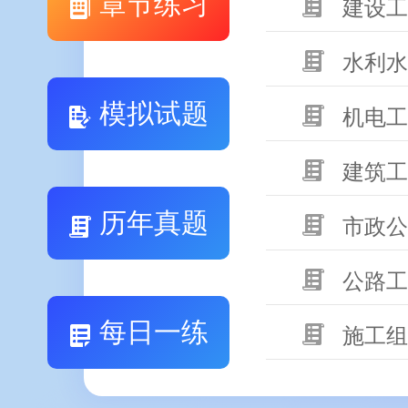
章节练习
建设工
水利水
模拟试题
机电工
建筑工
历年真题
市政公
公路工
每日一练
施工组