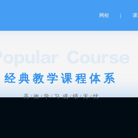
网校
课
经典教学课程体系
高 / 效 / 学 / 习 成 / 绩 / 无 / 忧