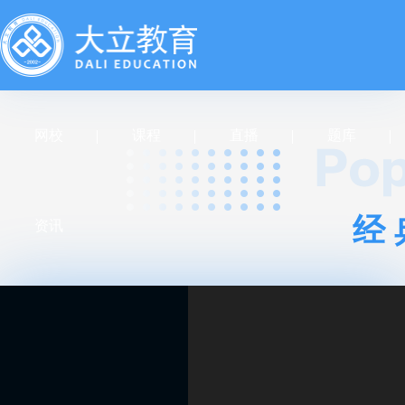
网校
课程
直播
题库
经
资讯