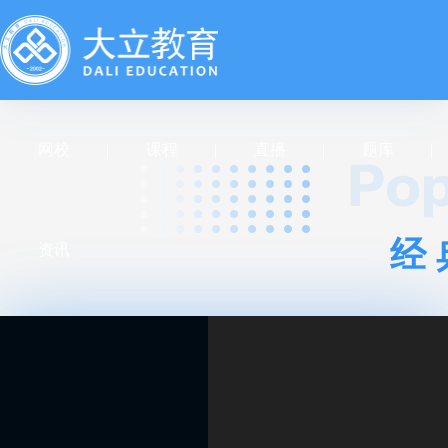
网校
课程
直播
题库
经
资讯