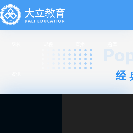
网校
课程
直播
题库
经
资讯