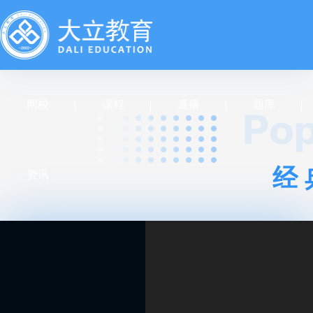
网校
课程
直播
题库
经
资讯