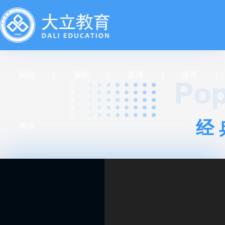
网校
课程
直播
题库
经
资讯