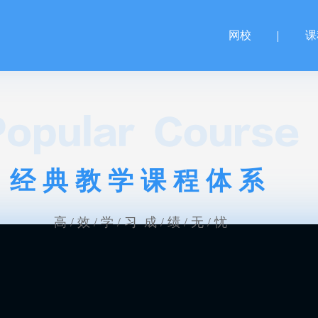
网校
课
经典教学课程体系
高 / 效 / 学 / 习 成 / 绩 / 无 / 忧