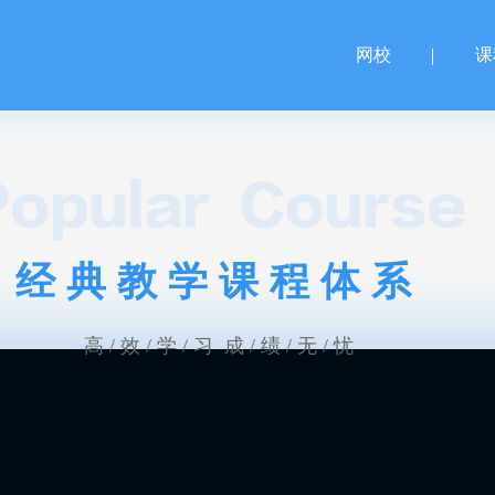
网校
课
经典教学课程体系
高 / 效 / 学 / 习 成 / 绩 / 无 / 忧