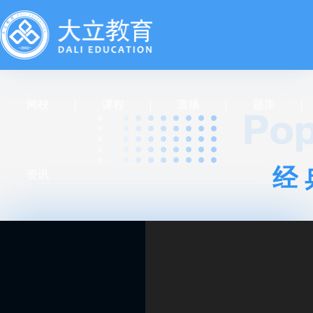
网校
课程
直播
题库
经
资讯