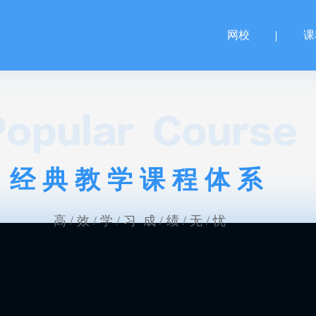
网校
课
经典教学课程体系
高 / 效 / 学 / 习 成 / 绩 / 无 / 忧