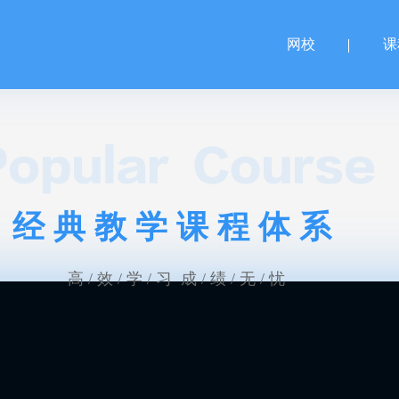
网校
课
经典教学课程体系
高 / 效 / 学 / 习 成 / 绩 / 无 / 忧