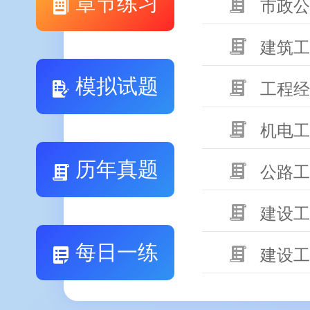
章节练习
市政公
建筑工
模拟试题
工程经
机电工
历年真题
公路工
建设工
每日一练
建设工