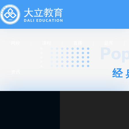
网校
课程
直播
题库
经
资讯