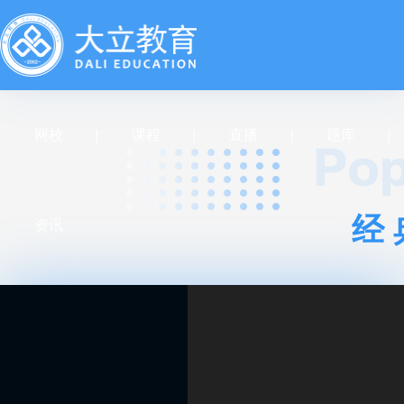
网校
课程
直播
题库
经
资讯