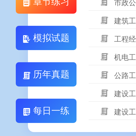
章节练习
市政公
建筑工
模拟试题
工程经
机电工
历年真题
公路工
建设工
每日一练
建设工