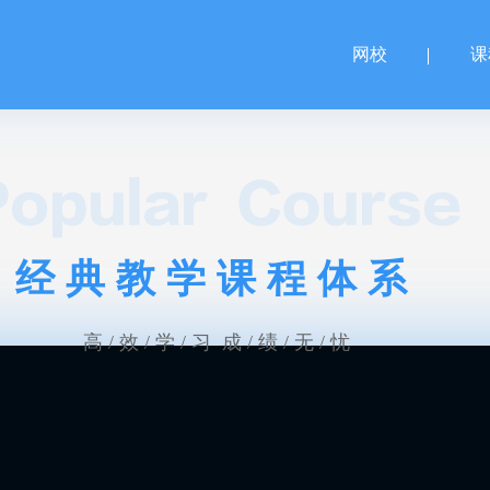
网校
课
经典教学课程体系
高 / 效 / 学 / 习 成 / 绩 / 无 / 忧