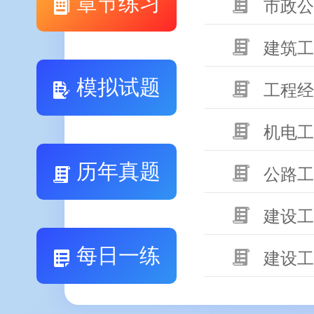
章节练习
市政公
建筑工
模拟试题
工程经
机电工
历年真题
公路工
建设工
每日一练
建设工