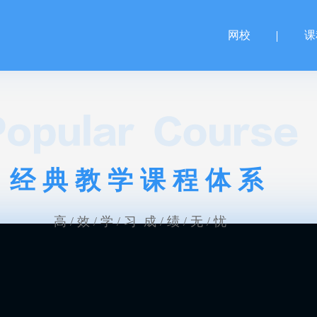
网校
课
经典教学课程体系
高 / 效 / 学 / 习 成 / 绩 / 无 / 忧