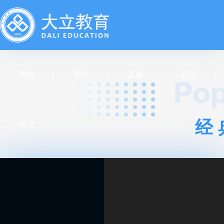
网校
课程
直播
题库
经
资讯