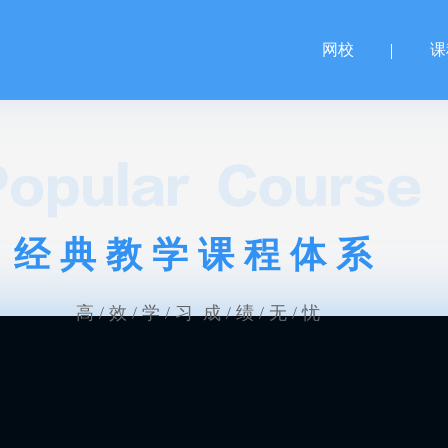
网校
课
经典教学课程体系
高 / 效 / 学 / 习 成 / 绩 / 无 / 忧