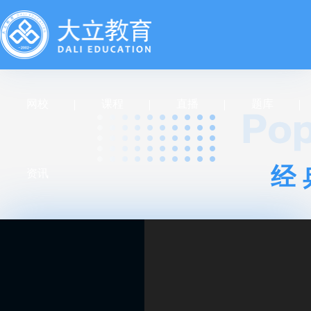
网校
课程
直播
题库
经
资讯