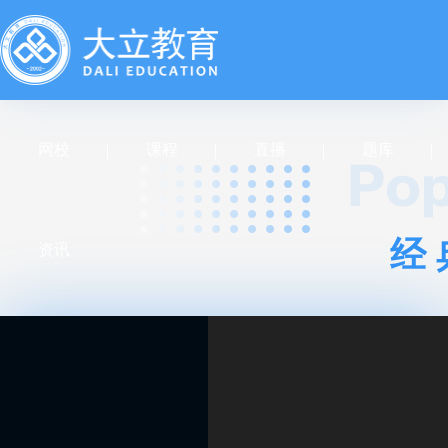
网校
课程
直播
题库
经
资讯