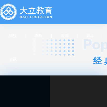
网校
课程
直播
题库
经
资讯