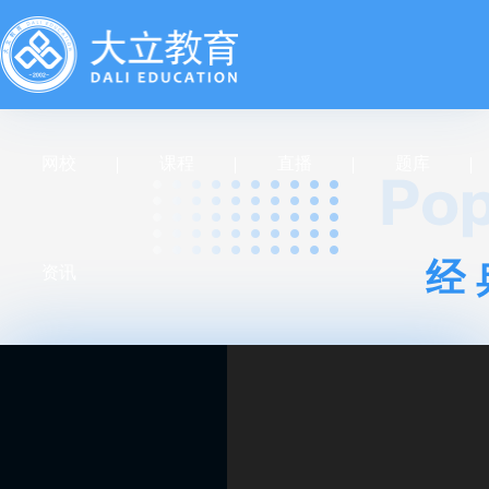
网校
课程
直播
题库
经
资讯