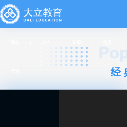
网校
课程
直播
题库
经
资讯