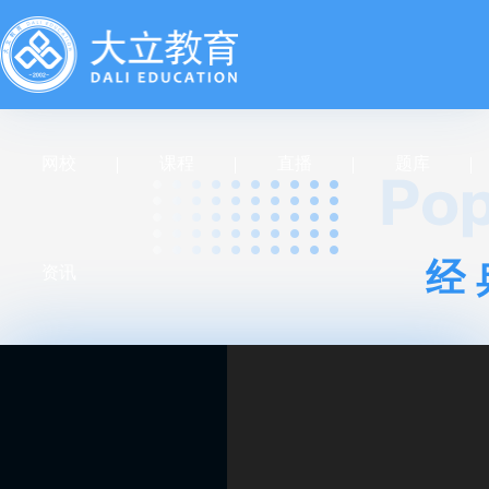
网校
课程
直播
题库
经
资讯