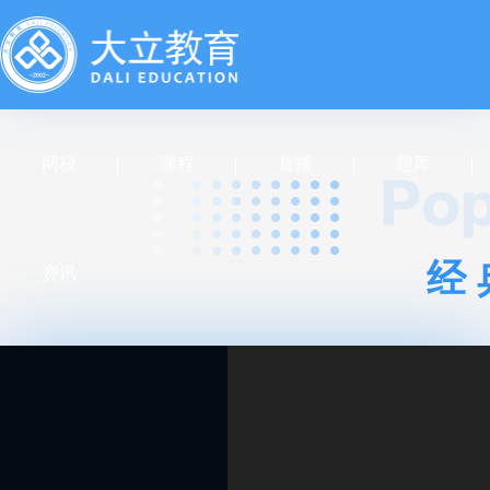
网校
课程
直播
题库
经
资讯