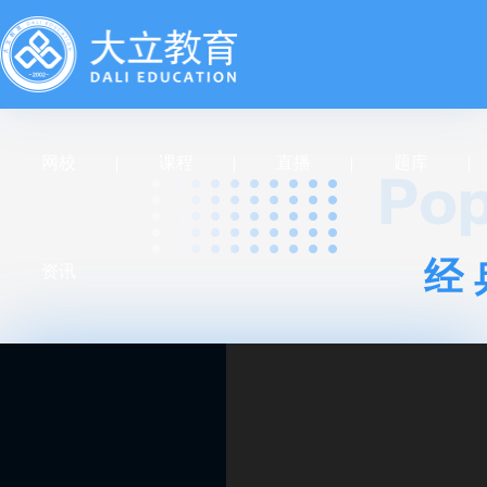
网校
课程
直播
题库
经
资讯