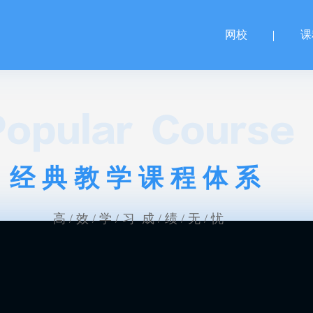
网校
课
经典教学课程体系
高 / 效 / 学 / 习 成 / 绩 / 无 / 忧