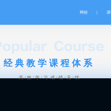
网校
课
经典教学课程体系
高 / 效 / 学 / 习 成 / 绩 / 无 / 忧