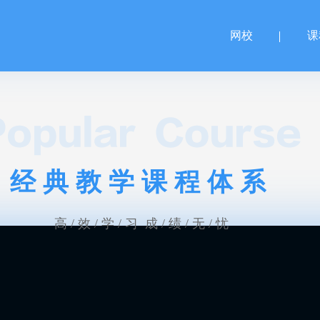
网校
课
经典教学课程体系
高 / 效 / 学 / 习 成 / 绩 / 无 / 忧