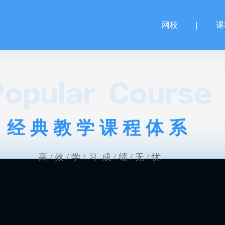
网校
课
经典教学课程体系
高 / 效 / 学 / 习 成 / 绩 / 无 / 忧